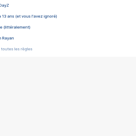
 DayZ
 a 13 ans (et vous l'avez ignoré)
e (littéralement)
im Rayan
 toutes les règles
s les jeux vidéo
us choquant de Rockstar ? - Le scandale BULLY
e plus moche de Steam
du RÊVE tourne au CAUCHEMAR
pendant 8 heures
it… à tort
umiliés par un jeu vidéo