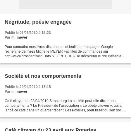
Négritude, poésie engagée
Publié le 01/05/2010 à 15:23
Par
m_meyer
Pour connaître mes livres disponibles et feuilleter des pages Google
recherche de livres Michelle MEYER Facilités de commandes sur
http://www.prospective21.info NÉGRITUDE « Je déchirerai le rire Banania
sur tous les murs d’Europe » Léopold Sedar Senghor...
Société et nos comportements
Publié le 29/04/2010 à 15:15
Par
m_meyer
Café citoyen du 23/04/2010 Strasbourg La société peut-elle dicter nos
comportements ? Le Président de l’association « Le poète citoyen », qui a
lancé ce café dans un quartier récent, Les Poteries, pour tisser du lien social,
démarre le débat en donnant...
Café citoyen du 23 avril aux Poteries