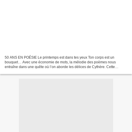
50 ANS EN POÉSIE Le printemps est dans tes yeux Ton corps est un
bouquet… Avec une économie de mots, la mélodie des poèmes nous
entraîne dans une quête où l’on aborde les délices de Cythère. Cette
démarche de la grâce au plus profond de soi, quelques...