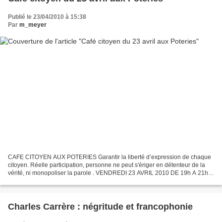
Publié le 23/04/2010 à 15:38
Par
m_meyer
CAFE CITOYEN AUX POTERIES Garantir la liberté d’expression de chaque
citoyen. Réelle participation, personne ne peut s'ériger en détenteur de la
vérité, ni monopoliser la parole . VENDREDI 23 AVRIL 2010 DE 19h A 21h
LOCAL ASSOCIATIF DES POTERIES Ecole...
Charles Carrère : négritude et francophonie