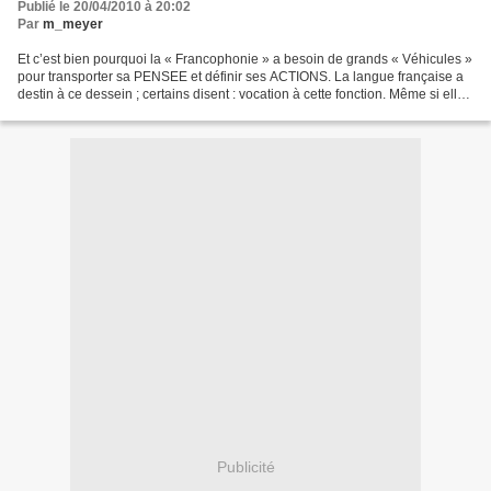
Publié le 20/04/2010 à 20:02
Par
m_meyer
Et c’est bien pourquoi la « Francophonie » a besoin de grands « Véhicules »
pour transporter sa PENSEE et définir ses ACTIONS. La langue française a
destin à ce dessein ; certains disent : vocation à cette fonction. Même si elle
chemine avec d’autres...
Publicité