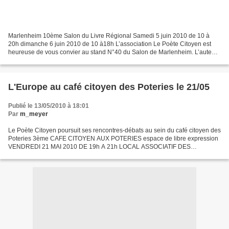
Marlenheim 10ème Salon du Livre Régional Samedi 5 juin 2010 de 10 à
20h dimanche 6 juin 2010 de 10 à18h L’association Le Poète Citoyen est
heureuse de vous convier au stand N°40 du Salon de Marlenheim. L’auteure
dédicacera ses livres et son travail d’illustratrice...
L'Europe au café citoyen des Poteries le 21/05
Publié le 13/05/2010 à 18:01
Par
m_meyer
Le Poète Citoyen poursuit ses rencontres-débats au sein du café citoyen des
Poteries 3ème CAFE CITOYEN AUX POTERIES espace de libre expression
VENDREDI 21 MAI 2010 DE 19h A 21h LOCAL ASSOCIATIF DES
POTERIES Ecole élémentaire Marcelle Cahn 1erétage 2 rue...